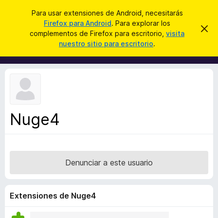
B
Iniciar sesión
Para usar extensiones de Android, necesitarás
u
Firefox para Android
. Para explorar los
B
I
s
complementos de Firefox para escritorio,
visita
g
u
nuestro sitio para escritorio
.
n
c
s
o
a
r
c
a
r
a
r
e
d
s
o
t
e
r
a
Nuge4
d
v
i
e
s
c
o
o
Denunciar a este usuario
m
p
l
Extensiones de Nuge4
e
m