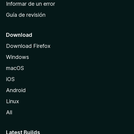
n
Informar de un error
i
Guía de revisión
c
i
o
Download
d
Download Firefox
e
Windows
M
o
macOS
z
iOS
i
l
Android
l
Linux
a
All
Latest Builds