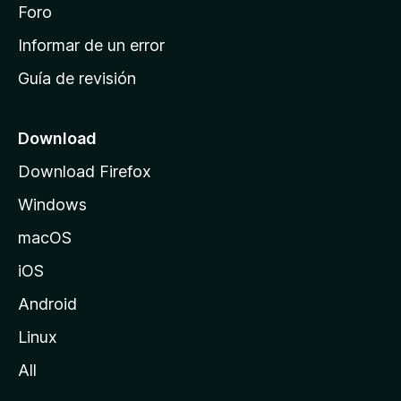
i
Foro
s
n
Informar de un error
i
Guía de revisión
c
i
o
Download
d
Download Firefox
e
Windows
M
o
macOS
z
iOS
i
l
Android
l
Linux
a
All