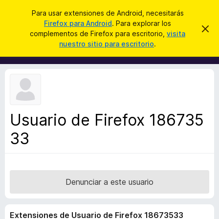
B
Iniciar sesión
Para usar extensiones de Android, necesitarás
u
Firefox para Android
. Para explorar los
B
I
s
complementos de Firefox para escritorio,
visita
g
u
nuestro sitio para escritorio
.
n
c
s
o
a
r
c
a
r
a
r
e
d
s
o
t
e
r
a
Usuario de Firefox 186735
d
v
i
33
e
s
c
o
o
m
p
Denunciar a este usuario
l
e
Extensiones de Usuario de Firefox 18673533
m