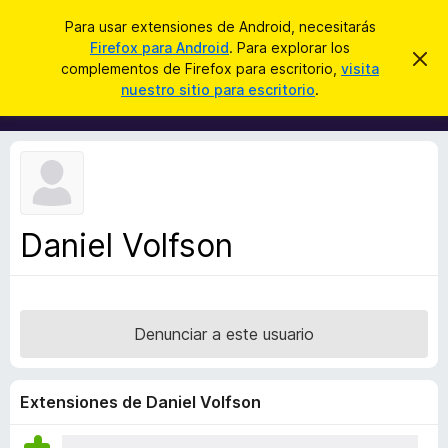
B
Iniciar sesión
Para usar extensiones de Android, necesitarás
u
Firefox para Android
. Para explorar los
B
I
s
complementos de Firefox para escritorio,
visita
g
u
nuestro sitio para escritorio
.
n
c
s
o
a
r
c
a
r
a
r
e
d
s
o
t
e
r
a
Daniel Volfson
d
v
i
e
s
c
o
o
Denunciar a este usuario
m
p
l
Extensiones de Daniel Volfson
e
m