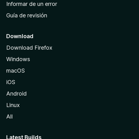
n
Informar de un error
i
Guía de revisión
c
i
o
Download
d
Download Firefox
e
Windows
M
o
macOS
z
iOS
i
l
Android
l
Linux
a
All
Latest Builds