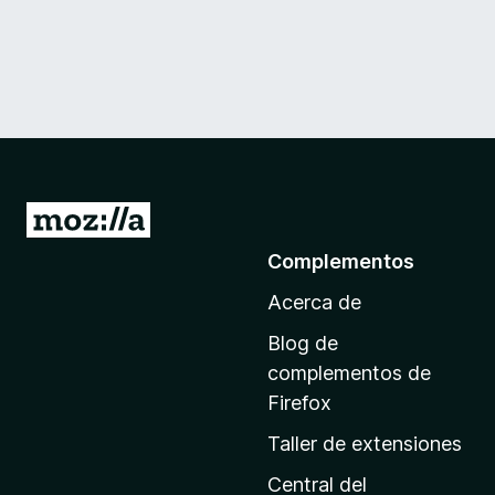
I
r
Complementos
a
Acerca de
l
a
Blog de
p
complementos de
á
Firefox
g
Taller de extensiones
i
n
Central del