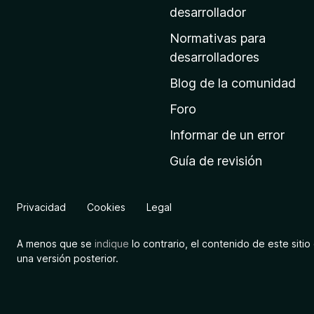
a
desarrollador
d
Normativas para
e
desarrolladores
i
Blog de la comunidad
n
i
Foro
c
Informar de un error
i
Guía de revisión
o
d
e
Privacidad
Cookies
Legal
M
o
A menos que se
indique
lo contrario, el contenido de este sitio 
z
una versión posterior.
i
l