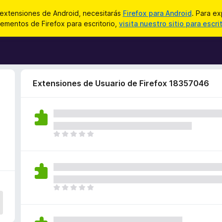
 extensiones de Android, necesitarás
Firefox para Android
. Para ex
ementos de Firefox para escritorio,
visita nuestro sitio para escri
Extensiones de Usuario de Firefox 18357046
T
o
d
a
v
í
T
a
o
n
d
o
a