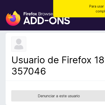
Para usar
compl
B
u
s
c
a
d
o
r
Usuario de Firefox 18
d
e
357046
c
o
m
p
l
Denunciar a este usuario
e
m