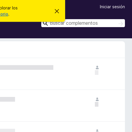
Iniciar sesión
plorar los
I
torio
.
g
n
B
B
o
u
u
r
s
a
s
c
r
c
e
a
s
r
a
t
r
e
a
v
i
s
o