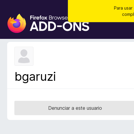
Para usar
compl
B
u
s
c
a
d
o
r
bgaruzi
d
e
c
o
m
Denunciar a este usuario
p
l
e
m