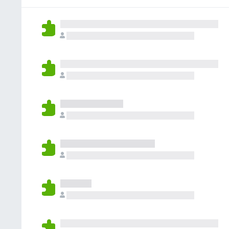
o
a
í
n
r
y
a
e
a
v
n
s
c
a
o
i
l
h
o
o
a
n
r
y
e
a
v
s
c
a
i
l
o
o
n
r
e
a
s
c
i
o
n
e
s