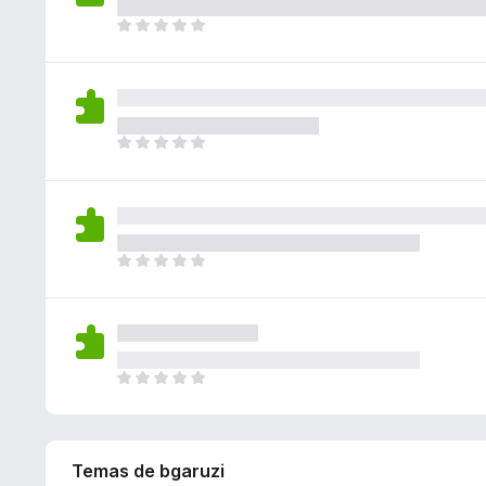
v
o
o
a
í
T
n
r
y
a
o
e
a
v
n
d
s
c
a
o
a
i
l
h
v
o
o
a
í
T
n
r
y
a
o
e
a
v
n
d
s
c
a
o
a
i
l
h
v
o
o
a
í
T
n
r
y
a
o
e
a
v
n
d
s
c
a
o
a
i
l
h
v
o
o
a
í
T
n
r
y
a
o
e
a
v
n
d
s
c
a
o
a
i
l
h
Temas de bgaruzi
v
o