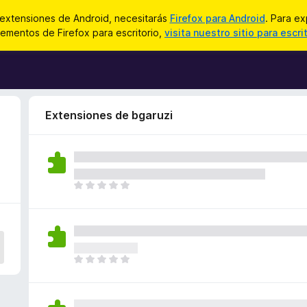
 extensiones de Android, necesitarás
Firefox para Android
. Para ex
ementos de Firefox para escritorio,
visita nuestro sitio para escri
Extensiones de bgaruzi
T
o
d
a
v
í
T
a
o
n
d
o
a