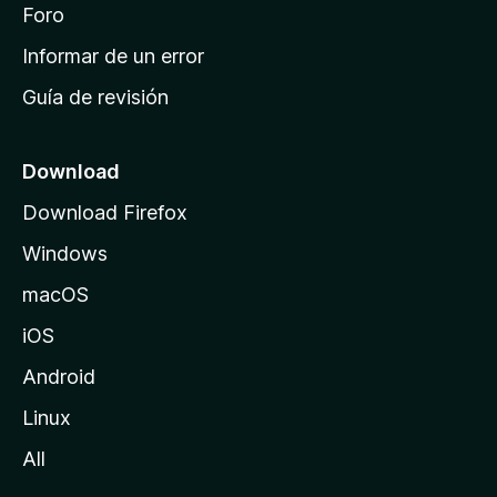
i
Foro
s
n
Informar de un error
i
Guía de revisión
c
i
o
Download
d
Download Firefox
e
Windows
M
o
macOS
z
iOS
i
l
Android
l
Linux
a
All