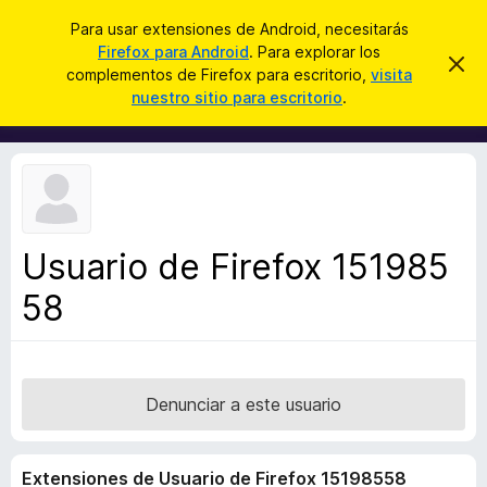
B
Iniciar sesión
Para usar extensiones de Android, necesitarás
u
Firefox para Android
. Para explorar los
B
I
s
complementos de Firefox para escritorio,
visita
g
u
nuestro sitio para escritorio
.
n
c
s
o
a
r
c
a
r
a
r
e
d
s
o
t
e
r
a
Usuario de Firefox 151985
d
v
i
58
e
s
c
o
o
m
p
Denunciar a este usuario
l
e
Extensiones de Usuario de Firefox 15198558
m