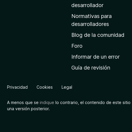
a
desarrollador
d
Normativas para
e
desarrolladores
i
Blog de la comunidad
n
i
Foro
c
Informar de un error
i
Guía de revisión
o
d
e
Privacidad
Cookies
Legal
M
o
A menos que se
indique
lo contrario, el contenido de este sitio 
z
una versión posterior.
i
l