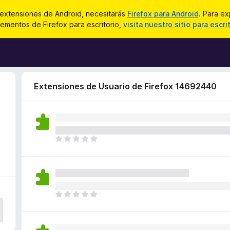
 extensiones de Android, necesitarás
Firefox para Android
. Para ex
ementos de Firefox para escritorio,
visita nuestro sitio para escri
Extensiones de Usuario de Firefox 14692440
T
o
d
a
v
í
T
a
o
n
d
o
a