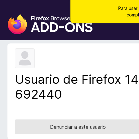
Para usar
compl
B
u
s
c
a
d
o
r
Usuario de Firefox 14
d
e
692440
c
o
m
p
l
Denunciar a este usuario
e
m