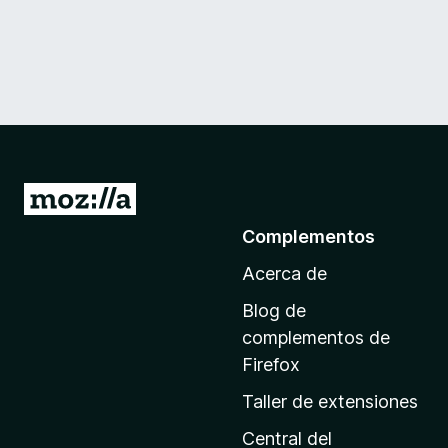
I
r
Complementos
a
Acerca de
l
a
Blog de
p
complementos de
á
Firefox
g
Taller de extensiones
i
n
Central del