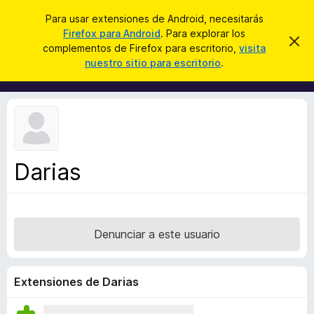
B
Iniciar sesión
Para usar extensiones de Android, necesitarás
u
Firefox para Android
. Para explorar los
B
I
s
complementos de Firefox para escritorio,
visita
g
u
nuestro sitio para escritorio
.
n
c
s
o
a
r
c
a
r
a
r
e
d
s
o
t
e
r
a
Darias
d
v
i
e
s
c
o
o
Denunciar a este usuario
m
p
l
Extensiones de Darias
e
m