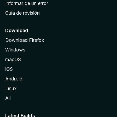
n
Informar de un error
i
Guía de revisión
c
i
o
Download
d
Download Firefox
e
Windows
M
o
macOS
z
iOS
i
l
Android
l
Linux
a
All
Latest Builds