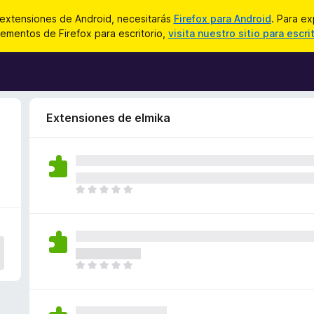
 extensiones de Android, necesitarás
Firefox para Android
. Para ex
ementos de Firefox para escritorio,
visita nuestro sitio para escri
Extensiones de elmika
T
o
d
a
v
í
T
a
o
n
d
o
a