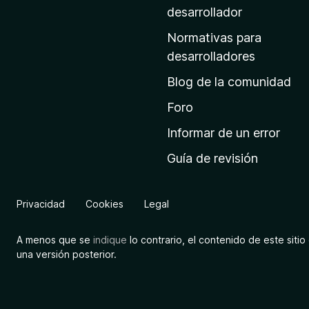
a
desarrollador
d
Normativas para
e
desarrolladores
i
Blog de la comunidad
n
i
Foro
c
Informar de un error
i
Guía de revisión
o
d
e
Privacidad
Cookies
Legal
M
o
A menos que se
indique
lo contrario, el contenido de este sitio 
z
una versión posterior.
i
l