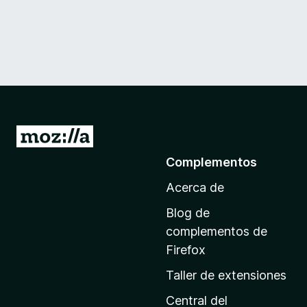
I
r
Complementos
a
Acerca de
l
a
Blog de
p
complementos de
á
Firefox
g
Taller de extensiones
i
n
Central del