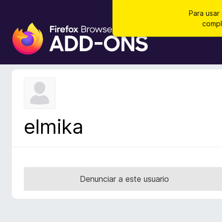
Para usar
compl
B
u
s
c
a
d
o
r
elmika
d
e
c
o
m
Denunciar a este usuario
p
l
e
m