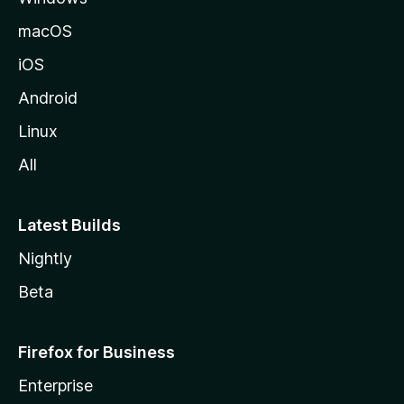
o
macOS
z
iOS
i
l
Android
l
Linux
a
All
Latest Builds
Nightly
Beta
Firefox for Business
Enterprise