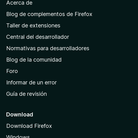
v
Acerca de
c
p
a
i
á
l
Blog de complementos de Firefox
o
o
g
n
Taller de extensiones
r
e
i
a
s
Central del desarrollador
n
c
i
a
Normativas para desarrolladores
o
d
n
Blog de la comunidad
e
e
i
Foro
s
n
Informar de un error
i
Guía de revisión
c
i
o
Download
d
Download Firefox
e
Windows
M