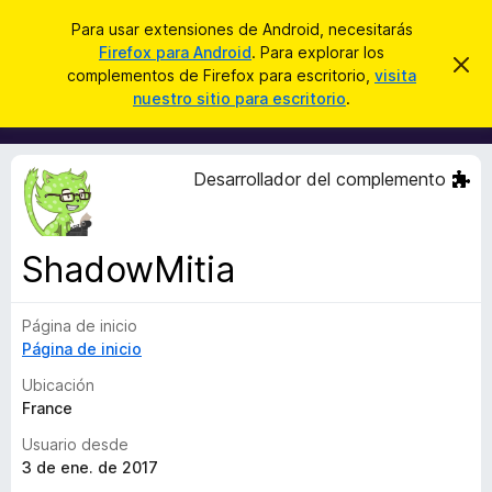
B
Iniciar sesión
Para usar extensiones de Android, necesitarás
u
Firefox para Android
. Para explorar los
B
I
s
complementos de Firefox para escritorio,
visita
g
u
nuestro sitio para escritorio
.
n
c
s
o
a
r
c
a
r
a
r
Desarrollador del complemento
e
d
s
o
t
e
r
a
ShadowMitia
d
v
i
e
s
Página de inicio
c
o
Página de inicio
o
m
Ubicación
p
France
l
Usuario desde
e
3 de ene. de 2017
m