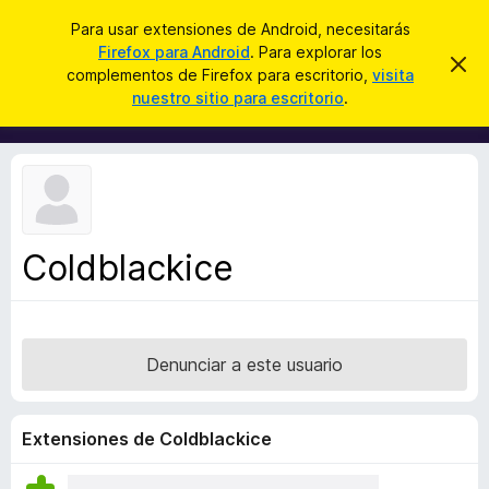
B
Iniciar sesión
Para usar extensiones de Android, necesitarás
u
Firefox para Android
. Para explorar los
B
I
s
complementos de Firefox para escritorio,
visita
g
u
nuestro sitio para escritorio
.
n
c
s
o
a
r
c
a
r
a
r
e
d
s
o
t
e
r
a
Coldblackice
d
v
i
e
s
c
o
o
Denunciar a este usuario
m
p
l
Extensiones de Coldblackice
e
m