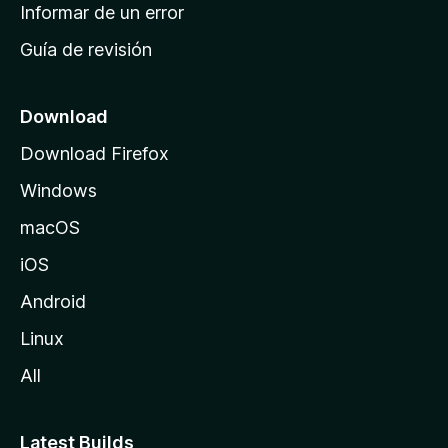
n
Informar de un error
i
Guía de revisión
c
i
o
Download
d
Download Firefox
e
Windows
M
o
macOS
z
iOS
i
l
Android
l
Linux
a
All
Latest Builds