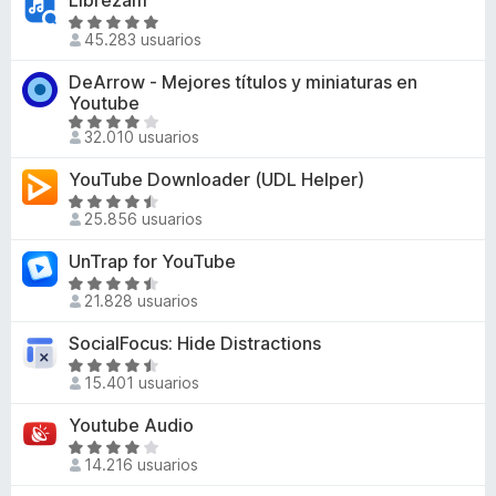
Librezam
r
n
a
d
ó
S
4
l
45.283 usuarios
e
c
e
,
o
5
o
v
DeArrow - Mejores títulos y miniaturas en
2
r
n
a
Youtube
d
ó
4
l
S
e
c
32.010 usuarios
,
o
e
5
o
5
r
v
n
YouTube Downloader (UDL Helper)
d
ó
a
4
S
e
c
l
25.856 usuarios
,
e
5
o
o
8
v
n
UnTrap for YouTube
r
d
a
4
S
ó
e
l
21.828 usuarios
,
e
c
5
o
8
v
o
SocialFocus: Hide Distractions
r
d
a
n
ó
S
e
l
4
15.401 usuarios
c
e
5
o
d
o
v
Youtube Audio
r
e
n
a
ó
S
5
4
l
14.216 usuarios
c
e
,
o
o