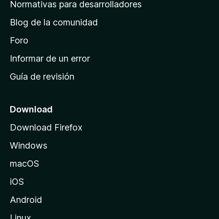
a
Normativas para desarrolladores
d
Blog de la comunidad
e
i
Foro
n
Informar de un error
i
Guía de revisión
c
i
o
Download
d
Download Firefox
e
Windows
M
o
macOS
z
iOS
i
l
Android
l
Linux