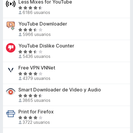
Less Mixes for YouTube
6
r
n
a
d
ó
S
3
l
6186 usuarios
e
c
e
,
o
5
o
v
YouTube Downloader
9
r
n
a
d
ó
S
4
l
5966 usuarios
e
c
e
,
o
5
o
v
YouTube Dislike Counter
4
r
n
a
d
ó
S
4
l
5436 usuarios
e
c
e
d
o
5
o
v
Free VPN VNNet
e
r
n
a
5
ó
S
4
l
4379 usuarios
c
e
,
o
o
v
Smart Downloader de Video y Audio
7
r
n
a
d
ó
S
3
l
3865 usuarios
e
c
e
,
o
5
o
v
Print for Firefox
3
r
n
a
d
ó
S
3
l
3722 usuarios
e
c
e
,
o
5
o
v