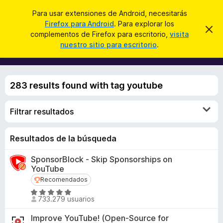
B
Iniciar sesión
Para usar extensiones de Android, necesitarás
u
Firefox para Android
. Para explorar los
B
I
s
complementos de Firefox para escritorio,
visita
g
u
nuestro sitio para escritorio
.
n
c
s
o
a
r
c
a
r
a
r
283 results found with tag youtube
e
d
s
o
t
e
Filtrar resultados
r
a
d
v
i
e
Resultados de la búsqueda
s
c
o
SponsorBlock - Skip Sponsorships on
o
YouTube
m
Recomendados
Recomendados
p
S
l
733.279 usuarios
e
e
v
Improve YouTube! (Open-Source for
m