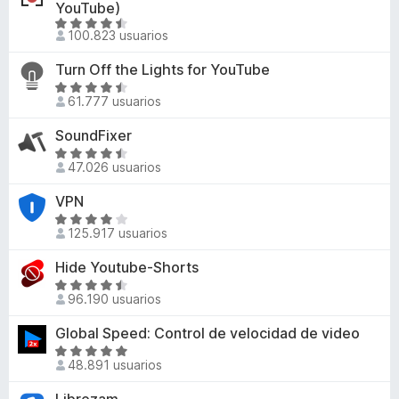
a
YouTube)
e
l
S
100.823 usuarios
n
o
e
t
r
v
Turn Off the Lights for YouTube
ó
o
a
S
c
l
s
61.777 usuarios
e
o
o
p
v
n
SoundFixer
r
a
a
4
S
ó
l
r
47.026 usuarios
,
e
c
o
a
8
v
o
VPN
r
F
d
a
n
ó
S
e
i
l
4
125.917 usuarios
c
e
5
o
,
r
o
v
Hide Youtube-Shorts
r
3
e
n
a
ó
S
d
f
4
l
96.190 usuarios
c
e
e
,
o
o
o
v
5
Global Speed: Control de velocidad de video
6
r
x
n
a
d
ó
S
4
l
48.891 usuarios
e
c
e
,
o
5
o
v
4