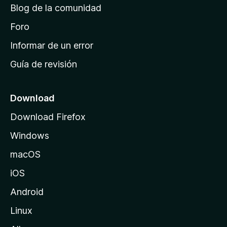
Blog de la comunidad
e
i
Foro
n
Informar de un error
i
Guía de revisión
c
i
o
Download
d
Download Firefox
e
Windows
M
o
macOS
z
iOS
i
l
Android
l
Linux
a