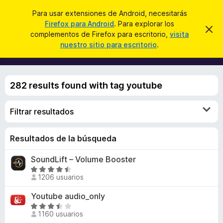
B
Iniciar sesión
Para usar extensiones de Android, necesitarás
u
Firefox para Android
. Para explorar los
B
I
s
complementos de Firefox para escritorio,
visita
g
u
nuestro sitio para escritorio
.
n
c
s
o
a
r
c
a
r
a
r
282 results found with tag youtube
e
d
s
o
t
e
Filtrar resultados
r
a
d
v
i
e
Resultados de la búsqueda
s
c
o
SoundLift – Volume Booster
o
S
m
1206 usuarios
e
p
v
Youtube audio_only
l
a
S
e
l
1160 usuarios
e
m
o