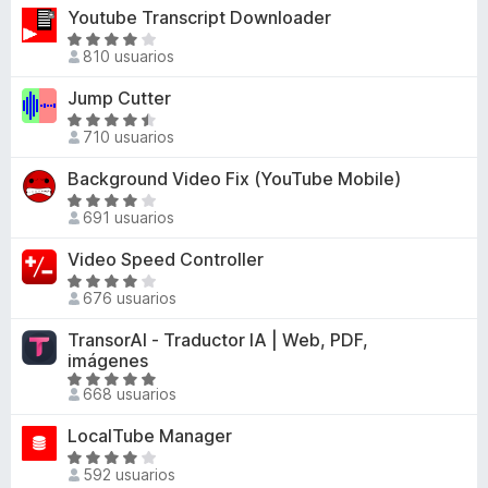
5
o
v
Youtube Transcript Downloader
9
r
n
a
d
ó
S
4
l
810 usuarios
e
c
e
,
o
5
o
v
Jump Cutter
4
r
n
a
d
ó
S
4
l
710 usuarios
e
c
e
,
o
5
o
v
Background Video Fix (YouTube Mobile)
6
r
n
a
d
ó
S
3
l
691 usuarios
e
c
e
,
o
5
o
v
Video Speed Controller
3
r
n
a
d
ó
S
4
l
676 usuarios
e
c
e
,
o
5
o
v
TransorAI - Traductor IA | Web, PDF,
1
r
n
a
imágenes
d
ó
4
l
S
e
c
668 usuarios
,
o
e
5
o
7
r
v
n
LocalTube Manager
d
ó
a
3
S
e
c
l
592 usuarios
,
e