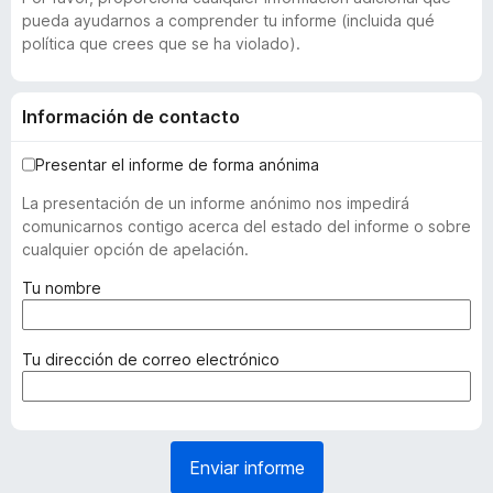
pueda ayudarnos a comprender tu informe (incluida qué
política que crees que se ha violado).
Información de contacto
Presentar el informe de forma anónima
La presentación de un informe anónimo nos impedirá
comunicarnos contigo acerca del estado del informe o sobre
cualquier opción de apelación.
(
Tu nombre
r
e
q
(
Tu dirección de correo electrónico
u
r
e
e
r
q
i
u
Enviar informe
d
e