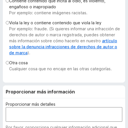
Contiene contenido que incita al odio, es violento,
e
engañoso o inapropiado
n
Por ejemplo: contiene imágenes racistas.
t
Viola la ley o contiene contenido que viola la ley
o
Por ejemplo: fraude. (Si quieres informar una infracción de
s
derechos de autor o marca registrada, puedes obtener
p
más información sobre cómo hacerlo en nuestro
artículo
a
sobre la denuncia infracciones de derechos de autor o
de marca
).
r
a
Otra cosa
F
Cualquier cosa que no encaje en las otras categorías.
i
r
e
Proporcionar más información
f
o
Proporcionar más detalles
x
Por favor, proporciona cualquier información adicional que