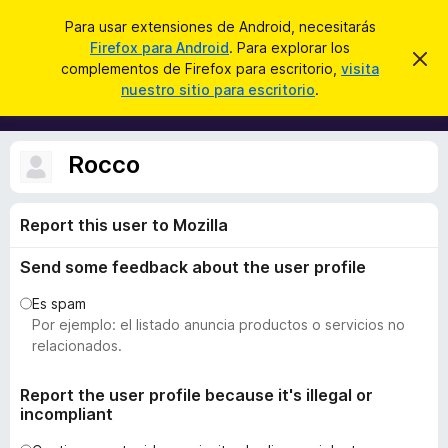
B
Iniciar sesión
Para usar extensiones de Android, necesitarás
u
Firefox para Android
. Para explorar los
B
I
s
complementos de Firefox para escritorio,
visita
g
u
nuestro sitio para escritorio
.
n
c
s
o
a
r
c
a
r
a
r
Rocco
e
d
s
o
t
e
Report this user to Mozilla
r
a
d
v
Send some feedback about the user profile
i
e
s
c
o
Es spam
o
Por ejemplo: el listado anuncia productos o servicios no
m
relacionados.
p
l
Report the user profile because it's illegal or
incompliant
e
m