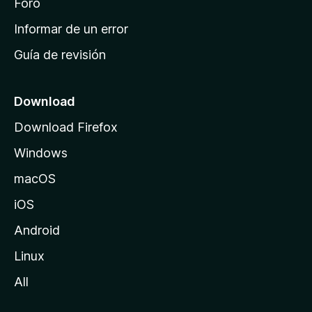
i
Foro
n
Informar de un error
i
Guía de revisión
c
i
o
Download
d
Download Firefox
e
Windows
M
o
macOS
z
iOS
i
l
Android
l
Linux
a
All