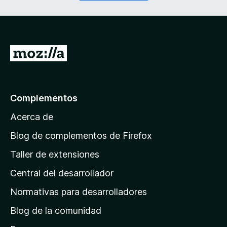
o
r
)
i
d
o
)
I
r
a
l
Complementos
a
Acerca de
p
á
Blog de complementos de Firefox
g
Taller de extensiones
i
Central del desarrollador
n
a
Normativas para desarrolladores
d
Blog de la comunidad
e