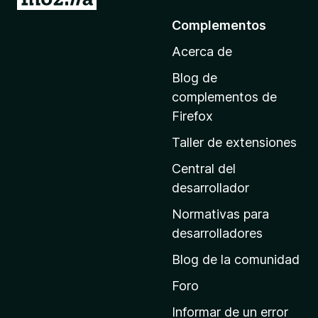
r
Complementos
a
Acerca de
l
a
Blog de
p
complementos de
á
Firefox
g
Taller de extensiones
i
n
Central del
a
desarrollador
d
Normativas para
e
desarrolladores
i
Blog de la comunidad
n
i
Foro
c
Informar de un error