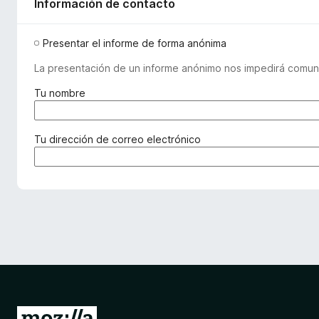
Información de contacto
Presentar el informe de forma anónima
La presentación de un informe anónimo nos impedirá comuni
(
Tu nombre
r
e
q
(
Tu dirección de correo electrónico
u
r
e
e
r
q
i
u
d
e
o
r
)
i
d
o
)
I