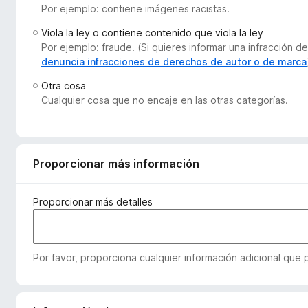
Por ejemplo: contiene imágenes racistas.
e
n
Viola la ley o contiene contenido que viola la ley
t
Por ejemplo: fraude. (Si quieres informar una infracción
o
denuncia infracciones de derechos de autor o de marca
s
Otra cosa
p
Cualquier cosa que no encaje en las otras categorías.
a
r
a
F
Proporcionar más información
i
r
Proporcionar más detalles
e
f
o
Por favor, proporciona cualquier información adicional que
x