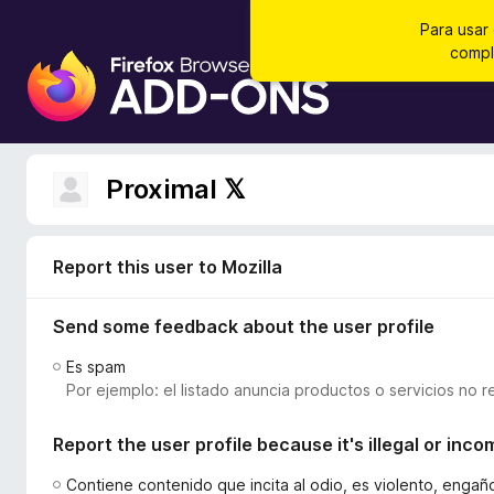
Para usar
compl
B
u
s
c
a
Proximal 𝕏
d
o
r
Report this user to Mozilla
d
e
Send some feedback about the user profile
c
o
Es spam
m
Por ejemplo: el listado anuncia productos o servicios no r
p
l
Report the user profile because it's illegal or inco
e
m
Contiene contenido que incita al odio, es violento, enga