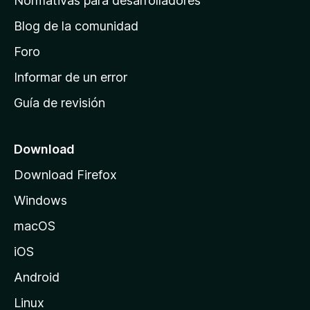
Normativas para desarrolladores
d
Blog de la comunidad
e
i
Foro
n
Informar de un error
i
Guía de revisión
c
i
o
Download
d
Download Firefox
e
Windows
M
o
macOS
z
iOS
i
l
Android
l
Linux