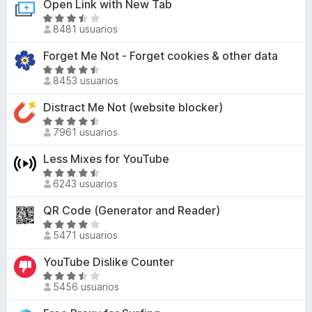
Open Link with New Tab
8
r
n
a
d
ó
S
4
l
8481 usuarios
e
c
e
,
o
5
o
v
Forget Me Not - Forget cookies & other data
5
r
n
a
d
ó
S
4
l
8453 usuarios
e
c
e
,
o
5
o
v
Distract Me Not (website blocker)
4
r
n
a
d
ó
S
4
l
7961 usuarios
e
c
e
,
o
5
o
v
Less Mixes for YouTube
6
r
n
a
d
ó
S
3
l
6243 usuarios
e
c
e
,
o
5
o
v
QR Code (Generator and Reader)
7
r
n
a
d
ó
S
4
l
5471 usuarios
e
c
e
,
o
5
o
v
YouTube Dislike Counter
3
r
n
a
d
ó
S
4
l
5456 usuarios
e
c
e
,
o
5
o
v