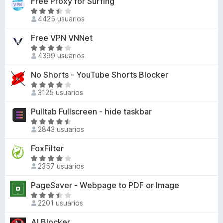
Free Proxy for Surfing
4
r
n
a
d
ó
S
4
l
4425 usuarios
e
c
e
,
o
5
o
v
Free VPN VNNet
7
r
n
a
d
ó
S
3
l
4399 usuarios
e
c
e
,
o
5
o
v
No Shorts - YouTube Shorts Blocker
9
r
n
a
d
ó
S
3
l
3125 usuarios
e
c
e
,
o
5
o
v
Pulltab Fullscreen - hide taskbar
3
r
n
a
d
ó
S
3
l
2843 usuarios
e
c
e
,
o
5
o
v
FoxFilter
7
r
n
a
d
ó
S
4
l
2357 usuarios
e
c
e
d
o
5
o
v
PageSaver - Webpage to PDF or Image
e
r
n
a
5
ó
S
4
l
2201 usuarios
c
e
,
o
o
v
AI Blocker
2
r