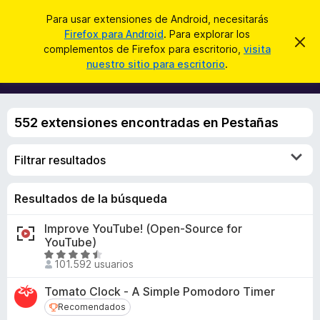
B
Iniciar sesión
Para usar extensiones de Android, necesitarás
u
Firefox para Android
. Para explorar los
B
I
s
complementos de Firefox para escritorio,
visita
g
u
nuestro sitio para escritorio
.
n
c
s
o
a
r
c
a
r
a
r
552 extensiones encontradas en Pestañas
e
d
s
o
t
e
Filtrar resultados
r
a
d
v
i
e
Resultados de la búsqueda
s
c
o
Improve YouTube! (Open-Source for
o
YouTube)
m
S
p
101.592 usuarios
e
l
v
Tomato Clock - A Simple Pomodoro Timer
e
a
Recomendados
Recomendados
m
l