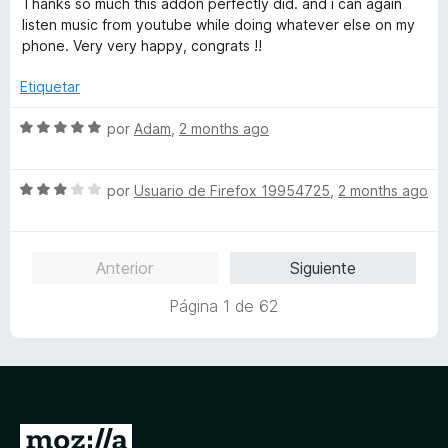
c
Thanks so much this addon perfectly did. and i can again
a
r
o
listen music from youtube while doing whatever else on my
l
ó
n
phone. Very very happy, congrats !!
o
c
5
r
o
d
Etiquetar
ó
n
e
c
5
5
S
por
Adam
,
2 months ago
o
d
e
n
e
v
5
5
S
a
por
Usuario de Firefox 19954725
,
2 months ago
d
e
l
e
v
o
5
a
r
Anterior
Siguiente
l
ó
o
c
Página 1 de 62
r
o
ó
n
c
5
o
d
n
e
3
5
I
d