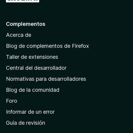
r
e
5
a
l
Complementos
a
Acerca de
p
á
Blog de complementos de Firefox
g
Taller de extensiones
i
Central del desarrollador
n
a
Normativas para desarrolladores
d
Blog de la comunidad
e
i
Foro
n
Informar de un error
i
Guía de revisión
c
i