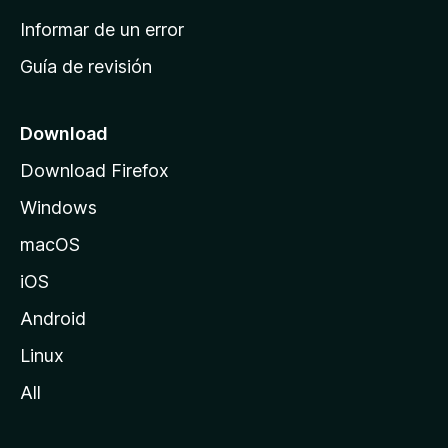
n
Informar de un error
i
Guía de revisión
c
i
o
Download
d
Download Firefox
e
Windows
M
o
macOS
z
iOS
i
l
Android
l
Linux
a
All