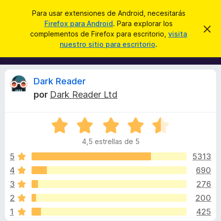
B
Iniciar sesión
Para usar extensiones de Android, necesitarás
u
Firefox para Android
. Para explorar los
B
I
s
complementos de Firefox para escritorio,
visita
g
u
nuestro sitio para escritorio
.
n
c
s
o
a
r
c
a
r
a
r
R
Dark Reader
e
d
s
por
Dark Reader Ltd
o
t
e
e
r
a
S
d
v
v
i
e
e
s
4,5 estrellas de 5
v
c
o
i
a
5
5313
o
l
4
690
m
s
o
p
3
276
r
l
ó
i
2
200
c
e
1
425
o
m