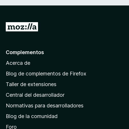
I
r
a
l
Complementos
a
Acerca de
p
á
Blog de complementos de Firefox
g
Taller de extensiones
i
Central del desarrollador
n
a
Normativas para desarrolladores
d
Blog de la comunidad
e
i
Foro