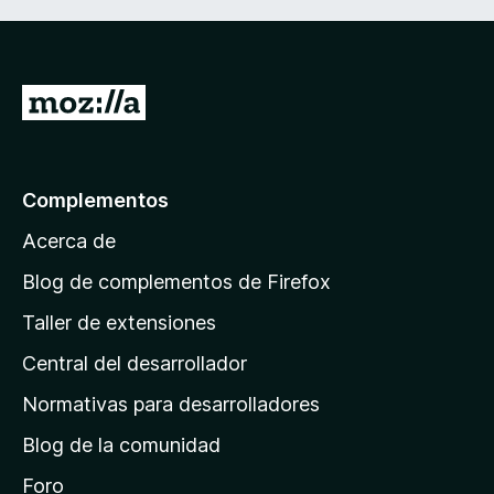
I
r
a
l
Complementos
a
Acerca de
p
á
Blog de complementos de Firefox
g
Taller de extensiones
i
Central del desarrollador
n
a
Normativas para desarrolladores
d
Blog de la comunidad
e
i
Foro