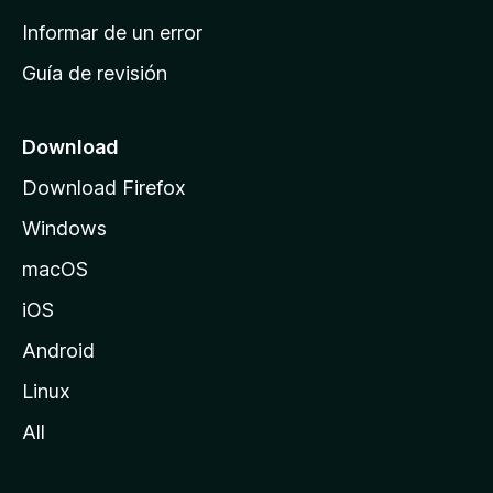
n
Informar de un error
i
Guía de revisión
c
i
o
Download
d
Download Firefox
e
Windows
M
o
macOS
z
iOS
i
l
Android
l
Linux
a
All