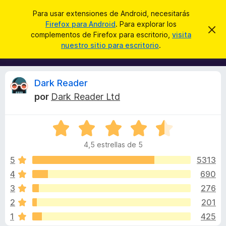
B
Iniciar sesión
Para usar extensiones de Android, necesitarás
u
Firefox para Android
. Para explorar los
B
I
s
complementos de Firefox para escritorio,
visita
g
u
nuestro sitio para escritorio
.
n
c
s
o
a
r
c
a
r
a
r
R
Dark Reader
e
d
s
por
Dark Reader Ltd
o
t
e
e
r
a
S
d
v
v
i
e
e
s
4,5 estrellas de 5
v
c
o
i
a
5
5313
o
l
4
690
m
s
o
p
3
276
r
l
ó
i
2
201
c
e
1
425
o
m