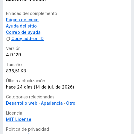
s
Enlaces del complemento
Página de inicio
Ayuda del sitio
Correo de ayuda
Copy add-on ID
Versión
4.9.129
Tamaño
836,51 KB
Última actualización
hace 24 días (14 de jul. de 2026)
Categorías relacionadas
Desarrollo web
Apariencia
Otro
Licencia
MIT License
Política de privacidad