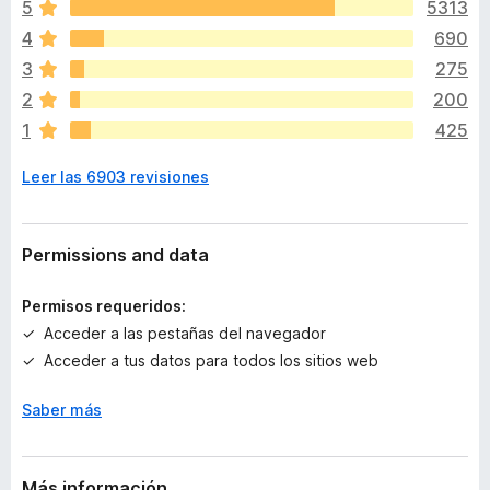
5
5313
d
4
690
a
v
3
275
í
2
200
a
1
425
n
o
Leer las 6903 revisiones
h
a
y
v
Permissions and data
a
l
Permisos requeridos:
o
Acceder a las pestañas del navegador
r
Acceder a tus datos para todos los sitios web
a
c
Saber más
i
o
n
e
Más información