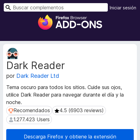
B
Iniciar sesión
u
B
s
u
c
s
a
c
r
a
M
d
e
Dark Reader
t
o
a
r
por
Dark Reader Ltd
d
d
a
e
Tema oscuro para todos los sitios. Cuide sus ojos,
t
c
utilice Dark Reader para navegar durante el día y la
a
o
noche.
d
m
e
Recomendados
4.5 (6903 reviews)
Recomendados
4.5 (6903 reviews)
l
p
1.277.423 Users
1.277.423 Users
a
l
e
e
x
Descarga Firefox y obtiene la extensión
m