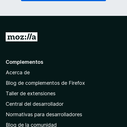
I
r
a
l
Complementos
a
Acerca de
p
á
Blog de complementos de Firefox
g
Taller de extensiones
i
Central del desarrollador
n
a
Normativas para desarrolladores
d
Blog de la comunidad