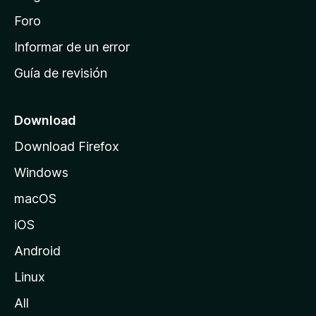
e
i
Foro
n
Informar de un error
i
Guía de revisión
c
i
o
Download
d
Download Firefox
e
Windows
M
o
macOS
z
iOS
i
l
Android
l
Linux
a
All