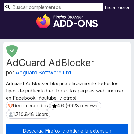
B
Iniciar sesión
u
B
s
u
c
s
a
c
r
a
M
d
e
AdGuard AdBlocker
t
o
a
r
por
Adguard Software Ltd
d
d
a
e
Adguard AdBlocker bloquea eficazmente todos los
t
c
tipos de publicidad en todas las páginas web, incluso
a
o
en Facebook, Youtube, y otros!
d
m
e
Recomendados
4.6 (6923 reviews)
Recomendados
4.6 (6923 reviews)
l
p
1.710.848 Users
1.710.848 Users
a
l
e
e
x
Descarga Firefox y obtiene la extensión
m