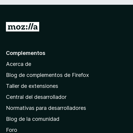
I
r
a
l
Complementos
a
Acerca de
p
á
Blog de complementos de Firefox
g
Taller de extensiones
i
Central del desarrollador
n
a
Normativas para desarrolladores
d
Blog de la comunidad
e
i
Foro