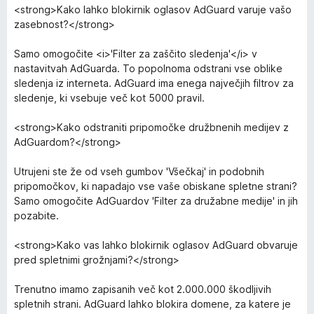
<strong>Kako lahko blokirnik oglasov AdGuard varuje vašo
zasebnost?</strong>
Samo omogočite <i>'Filter za zaščito sledenja'</i> v
nastavitvah AdGuarda. To popolnoma odstrani vse oblike
sledenja iz interneta. AdGuard ima enega največjih filtrov za
sledenje, ki vsebuje več kot 5000 pravil.
<strong>Kako odstraniti pripomočke družbnenih medijev z
AdGuardom?</strong>
Utrujeni ste že od vseh gumbov 'Všečkaj' in podobnih
pripomočkov, ki napadajo vse vaše obiskane spletne strani?
Samo omogočite AdGuardov 'Filter za družabne medije' in jih
pozabite.
<strong>Kako vas lahko blokirnik oglasov AdGuard obvaruje
pred spletnimi grožnjami?</strong>
Trenutno imamo zapisanih več kot 2.000.000 škodljivih
spletnih strani. AdGuard lahko blokira domene, za katere je