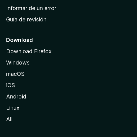
n
Informar de un error
i
Guía de revisión
c
i
o
Download
d
Download Firefox
e
Windows
M
o
macOS
z
iOS
i
l
Android
l
Linux
a
All