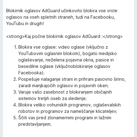
Blokirnik oglasov AdGuard učinkovito blokira vse vrste
oglasov na vseh spletnih straneh, tudi na Facebooku,
YouTubu in drugih!
<strong>Kaj počne blokirnik oglasov AdGuard :</strong>
Blokira vse oglase: video oglase (vključno z
YouTubovim oglasnim blokom), bogato medijsko
oglaševanje, neželena pojavna okna, pasice in
besedilne oglase (vključnoblokiranje oglasov
Facebooka);
Pospešuje nalaganje strani in prihrani pasovno širino,
zaradi manjkajočih oglasov in pojavnih oken;
Varuje vašo zasebnost z blokiranjem običajnih
sistemov tretjih oseb za sledenje;
Blokira veliko vohunskih programov, oglaševalskih
robotov in programov za nameščanje klicateljev;
Ščiti vas pred zlonamernimi programi in lažnim
predstavljanjem.