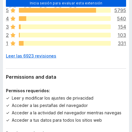
T
Inicia sesión para evaluar esta extensión
o
5
5795
d
4
540
a
v
3
154
í
2
103
a
1
331
n
o
Leer las 6923 revisiones
h
a
y
v
Permissions and data
a
l
Permisos requeridos:
o
Leer y modificar los ajustes de privacidad
r
Acceder a las pestañas del navegador
a
c
Acceder a la actividad del navegador mientras navegas
i
Acceder a tus datos para todos los sitios web
o
n