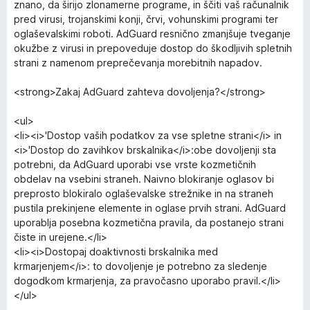
znano, da širijo zlonamerne programe, in ščiti vaš računalnik
pred virusi, trojanskimi konji, črvi, vohunskimi programi ter
oglaševalskimi roboti. AdGuard resnično zmanjšuje tveganje
okužbe z virusi in prepoveduje dostop do škodljivih spletnih
strani z namenom preprečevanja morebitnih napadov.
<strong>Zakaj AdGuard zahteva dovoljenja?</strong>
<ul>
<li><i>'Dostop vaših podatkov za vse spletne strani</i> in
<i>'Dostop do zavihkov brskalnika</i>:obe dovoljenji sta
potrebni, da AdGuard uporabi vse vrste kozmetičnih
obdelav na vsebini straneh. Naivno blokiranje oglasov bi
preprosto blokiralo oglaševalske strežnike in na straneh
pustila prekinjene elemente in oglase prvih strani. AdGuard
uporablja posebna kozmetična pravila, da postanejo strani
čiste in urejene.</li>
<li><i>Dostopaj doaktivnosti brskalnika med
krmarjenjem</i>: to dovoljenje je potrebno za sledenje
dogodkom krmarjenja, za pravočasno uporabo pravil.</li>
</ul>