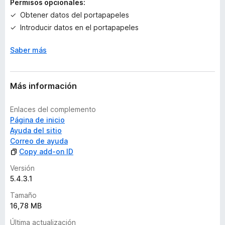
Permisos opcionales:
e
Obtener datos del portapapeles
s
Introducir datos en el portapapeles
Saber más
Más información
Enlaces del complemento
Página de inicio
Ayuda del sitio
Correo de ayuda
Copy add-on ID
Versión
5.4.3.1
Tamaño
16,78 MB
Última actualización