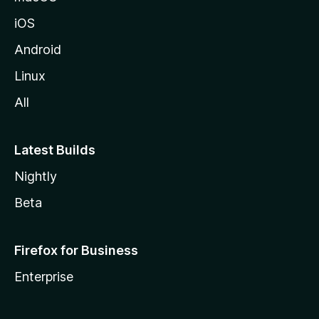
z
iOS
i
l
Android
l
Linux
a
All
Latest Builds
Nightly
Beta
Firefox for Business
Enterprise