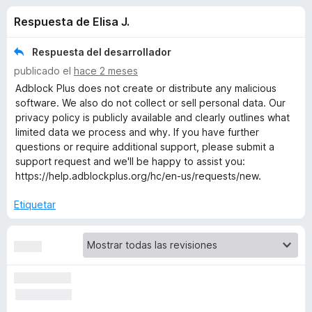
o
n
e
Respuesta de Elisa J.
4
n
n
,
t
4
Respuesta del desarrollador
o
e
d
publicado el
hace 2 meses
s
e
Adblock Plus does not create or distribute any malicious
5
p
s
software. We also do not collect or sell personal data. Our
a
privacy policy is publicly available and clearly outlines what
r
limited data we process and why. If you have further
d
a
questions or require additional support, please submit a
support request and we'll be happy to assist you:
F
e
https://help.adblockplus.org/hc/en-us/requests/new.
i
r
A
Etiquetar
e
f
d
o
x
b
l