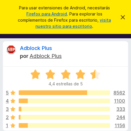
B
Iniciar sesión
Para usar extensiones de Android, necesitarás
u
Firefox para Android
. Para explorar los
B
I
s
complementos de Firefox para escritorio,
visita
g
u
nuestro sitio para escritorio
.
n
c
s
o
a
r
c
a
r
a
r
R
Adblock Plus
e
d
s
por
Adblock Plus
o
t
e
e
r
a
S
d
v
v
i
e
e
s
4,4 estrellas de 5
v
c
o
i
a
5
8562
o
l
4
1100
m
s
o
p
3
333
r
l
ó
i
2
244
c
e
1
1156
o
m