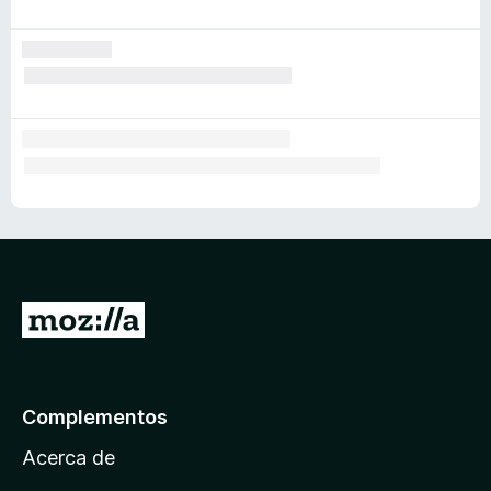
I
r
a
l
Complementos
a
Acerca de
p