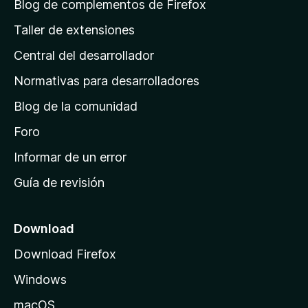
á
Blog de complementos de Firefox
g
Taller de extensiones
i
Central del desarrollador
n
a
Normativas para desarrolladores
d
Blog de la comunidad
e
i
Foro
n
Informar de un error
i
Guía de revisión
c
i
o
Download
d
Download Firefox
e
Windows
M
o
macOS