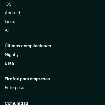
iOS
i
l
Android
l
Linux
a
All
Últimas compilaciones
Nightly
Beta
Firefox para empresas
Enterprise
Comunidad