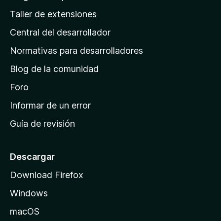
o
g
n
Taller de extensiones
r
e
i
a
s
Central del desarrollador
n
c
i
a
Normativas para desarrolladores
o
d
n
Blog de la comunidad
e
e
i
Foro
s
n
Informar de un error
i
Guía de revisión
c
i
o
Descargar
d
Download Firefox
e
Windows
M
o
macOS
z