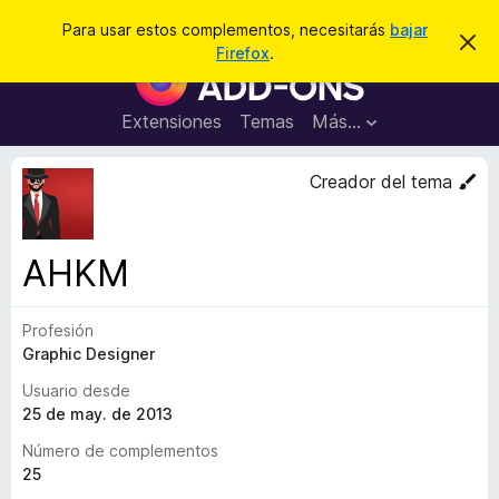
B
Conectarse
Para usar estos complementos, necesitarás
bajar
I
u
Firefox
.
g
B
s
n
u
o
c
r
s
Extensiones
Temas
Más...
a
a
c
r
r
e
a
Creador del tema
s
d
t
e
o
a
r
v
AHKM
i
d
s
e
o
Profesión
c
Graphic Designer
o
m
Usuario desde
p
25 de may. de 2013
l
Número de complementos
e
25
m