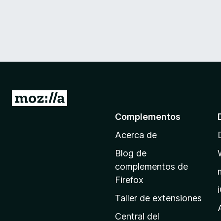
I
r
Complementos
a
Acerca de
l
a
Blog de
p
complementos de
á
Firefox
g
Taller de extensiones
i
n
Central del