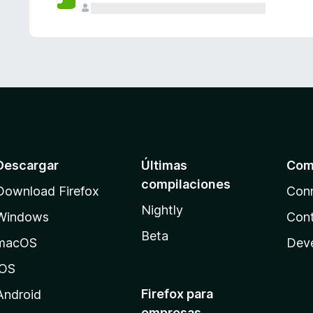
Descargar
Últimas
Com
compilaciones
Download Firefox
Con
Nightly
Windows
Cont
Beta
macOS
Dev
iOS
Firefox para
Android
empresas