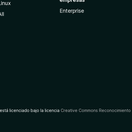
Linux
Enterprise
All
está licenciado bajo la licencia
Creative Commons Reconocimiento C