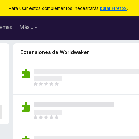
Para usar estos complementos, necesitarás
bajar Firefox
.
emas
Más...
Extensiones de Worldwaker
T
o
d
a
v
í
T
a
o
n
d
o
a