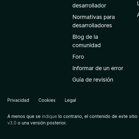
a
desarrollador
d
Normativas para
e
desarrolladores
i
Blog de la
n
comunidad
i
c
Foro
i
Informar de un error
o
Guía de revisión
d
e
M
Privacidad
Cookies
Legal
o
z
A menos que se
indique
lo contrario, el contenido de este sitio 
i
v3.0
o una versión posterior.
l