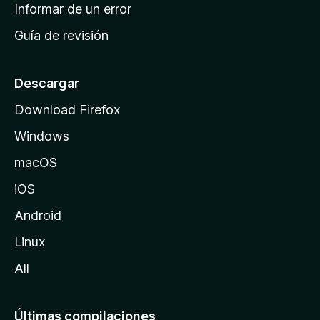
n
Informar de un error
i
Guía de revisión
c
i
o
Descargar
d
Download Firefox
e
Windows
M
o
macOS
z
iOS
i
l
Android
l
Linux
a
All
Últimas compilaciones