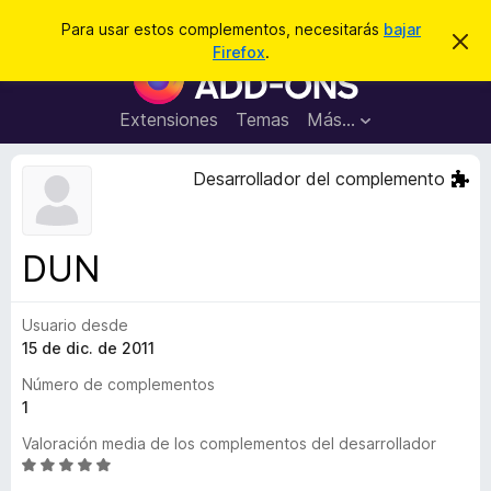
B
Conectarse
Para usar estos complementos, necesitarás
bajar
I
u
Firefox
.
g
B
s
n
u
o
c
r
s
Extensiones
Temas
Más...
a
a
c
r
r
e
a
Desarrollador del complemento
s
d
t
e
o
a
r
v
DUN
i
d
s
e
o
Usuario desde
c
15 de dic. de 2011
o
m
Número de complementos
p
1
l
Valoración media de los complementos del desarrollador
e
S
m
e