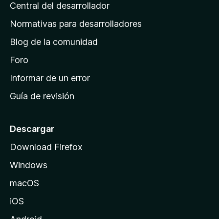
s
Central del desarrollador
n
c
i
a
Normativas para desarrolladores
o
d
n
Blog de la comunidad
e
e
i
Foro
s
n
Informar de un error
i
Guía de revisión
c
i
o
Descargar
d
Download Firefox
e
Windows
M
o
macOS
z
iOS
i
l