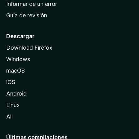
n
Informar de un error
i
Guía de revisión
c
i
o
Descargar
d
Download Firefox
e
Windows
M
o
macOS
z
iOS
i
l
Android
l
Linux
a
All
Últimas compilaciones