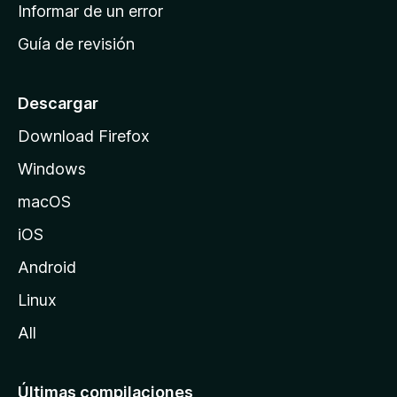
n
Informar de un error
i
Guía de revisión
c
i
o
Descargar
d
Download Firefox
e
Windows
M
o
macOS
z
iOS
i
l
Android
l
Linux
a
All
Últimas compilaciones