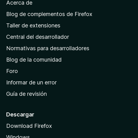
v
Acerca de
c
p
a
i
á
l
Blog de complementos de Firefox
o
o
g
n
Taller de extensiones
r
e
i
a
s
Central del desarrollador
n
c
i
a
Normativas para desarrolladores
o
d
n
Blog de la comunidad
e
e
i
Foro
s
n
Informar de un error
i
Guía de revisión
c
i
o
Descargar
d
Download Firefox
e
Windows
M