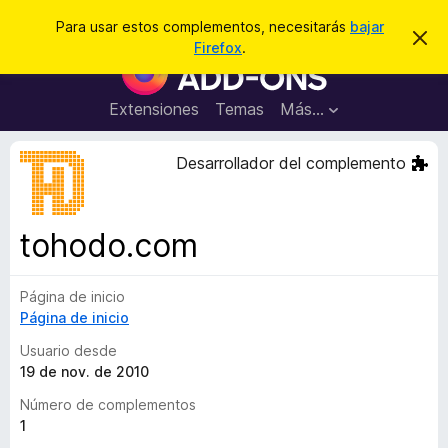
B
Conectarse
Para usar estos complementos, necesitarás
bajar
I
u
Firefox
.
g
B
s
n
u
o
c
r
s
Extensiones
Temas
Más...
a
a
c
r
r
e
a
Desarrollador del complemento
s
d
t
e
o
a
r
v
tohodo.com
i
d
s
e
o
Página de inicio
c
Página de inicio
o
m
Usuario desde
p
19 de nov. de 2010
l
Número de complementos
e
1
m