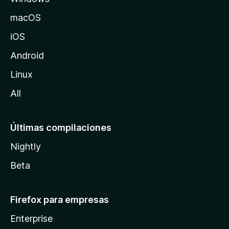
o
macOS
z
iOS
i
l
Android
l
Linux
a
All
Últimas compilaciones
Nightly
Beta
Firefox para empresas
Enterprise