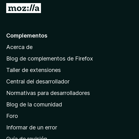
e
I
n
r
t
a
o
l
Complementos
s
a
p
Acerca de
p
a
á
r
Blog de complementos de Firefox
a
g
Taller de extensiones
F
i
i
Central del desarrollador
n
r
a
Normativas para desarrolladores
e
d
f
Blog de la comunidad
e
o
i
Foro
x
n
Informar de un error
i
Guía de revisión