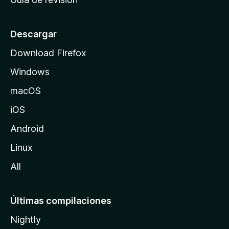
c
i
o
Descargar
d
Download Firefox
e
Windows
M
o
macOS
z
iOS
i
l
Android
l
Linux
a
All
Últimas compilaciones
Nightly