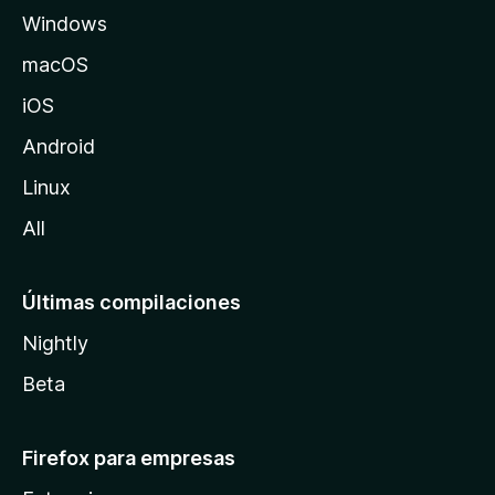
Windows
M
o
macOS
z
iOS
i
l
Android
l
Linux
a
All
Últimas compilaciones
Nightly
Beta
Firefox para empresas