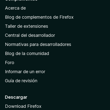
4
a
,
Acerca de
p
7
á
d
Blog de complementos de Firefox
e
g
Taller de extensiones
5
i
Central del desarrollador
n
a
Normativas para desarrolladores
d
Blog de la comunidad
e
i
Foro
n
Informar de un error
i
Guía de revisión
c
i
o
Descargar
d
Download Firefox
e