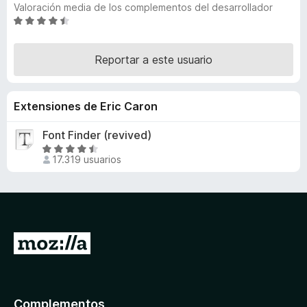
Valoración media de los complementos del desarrollador
e
S
n
e
t
v
Reportar a este usuario
o
a
s
l
o
p
Extensiones de Eric Caron
r
a
ó
r
Font Finder (revived)
c
a
S
o
17.319 usuarios
F
e
n
i
v
4
r
a
,
l
7
e
o
d
f
r
e
I
o
ó
5
r
x
c
a
o
n
l
Complementos