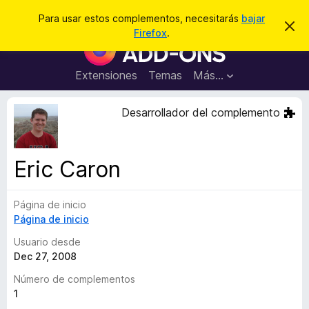
B
Conectarse
Para usar estos complementos, necesitarás
bajar
I
u
Firefox
.
g
B
s
n
u
o
c
r
s
Extensiones
Temas
Más...
a
a
c
r
r
e
a
Desarrollador del complemento
s
d
t
e
o
a
r
v
Eric Caron
i
d
s
e
o
Página de inicio
c
Página de inicio
o
m
Usuario desde
p
Dec 27, 2008
l
Número de complementos
e
1
m