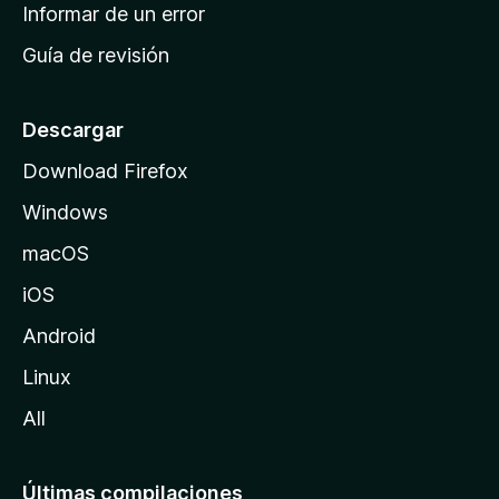
n
Informar de un error
i
Guía de revisión
c
i
o
Descargar
d
Download Firefox
e
Windows
M
o
macOS
z
iOS
i
l
Android
l
Linux
a
All
Últimas compilaciones