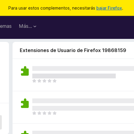
Para usar estos complementos, necesitarás
bajar Firefox
.
emas
Más...
Extensiones de Usuario de Firefox 19868159
T
o
d
a
v
í
T
a
o
n
d
o
a