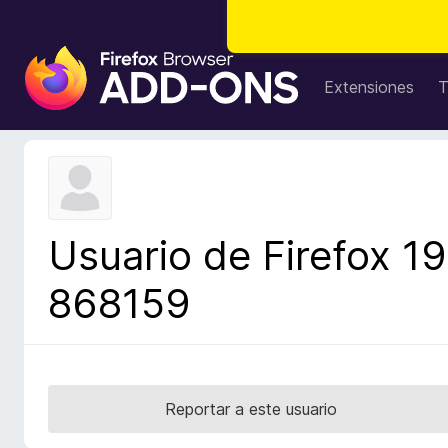
B
u
Extensiones
T
s
c
a
d
o
r
Usuario de Firefox 19
d
e
868159
c
o
m
p
l
Reportar a este usuario
e
m