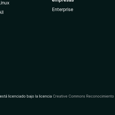
Linux
Enterprise
All
está licenciado bajo la licencia
Creative Commons Reconocimiento C