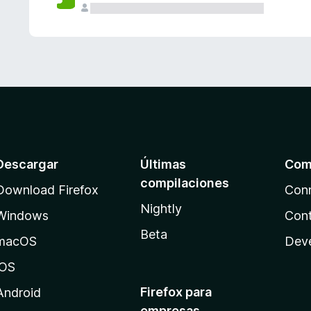
Descargar
Últimas
Com
compilaciones
Download Firefox
Con
Nightly
Windows
Cont
Beta
macOS
Dev
iOS
Firefox para
Android
empresas