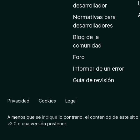
a
desarrollador
d
Normativas para
e
desarrolladores
i
Blog de la
n
comunidad
i
c
Foro
i
Informar de un error
o
Guía de revisión
d
e
M
Privacidad
Cookies
Legal
o
z
A menos que se
indique
lo contrario, el contenido de este sitio 
i
v3.0
o una versión posterior.
l