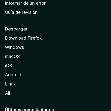
n
Informar de un error
i
Guía de revisión
c
i
o
Descargar
d
Download Firefox
e
Windows
M
o
macOS
z
iOS
i
l
Android
l
Linux
a
All
Últimas compilaciones