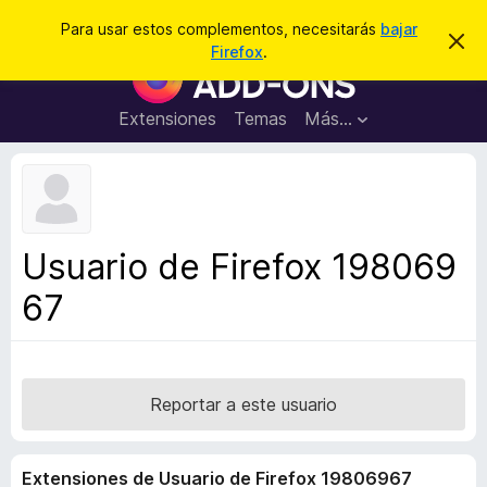
B
Conectarse
Para usar estos complementos, necesitarás
bajar
I
u
Firefox
.
g
B
s
n
u
o
c
r
s
Extensiones
Temas
Más...
a
a
c
r
r
e
a
s
d
t
e
o
a
r
v
Usuario de Firefox 198069
i
d
s
67
e
o
c
o
m
p
Reportar a este usuario
l
e
Extensiones de Usuario de Firefox 19806967
m