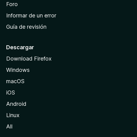
i
Foro
s
n
Informar de un error
i
Guía de revisión
c
i
o
Descargar
d
Download Firefox
e
Windows
M
o
macOS
z
iOS
i
l
Android
l
Linux
a
All