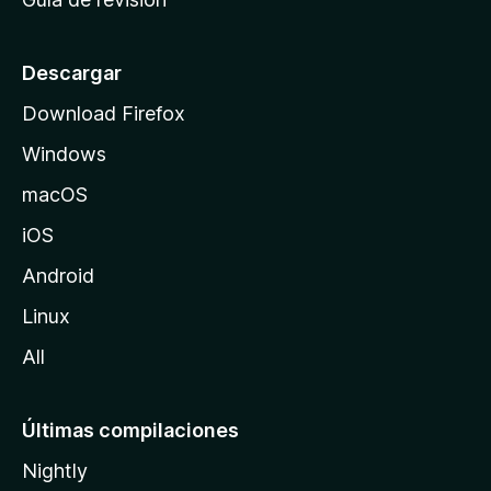
c
i
o
Descargar
d
Download Firefox
e
Windows
M
o
macOS
z
iOS
i
l
Android
l
Linux
a
All
Últimas compilaciones
Nightly