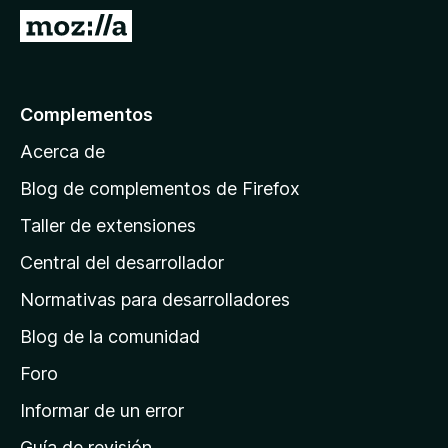
e
I
n
r
t
a
o
l
Complementos
s
a
p
Acerca de
p
a
á
r
Blog de complementos de Firefox
a
g
Taller de extensiones
F
i
i
Central del desarrollador
n
r
a
Normativas para desarrolladores
e
d
f
Blog de la comunidad
e
o
i
Foro
x
n
Informar de un error
i
Guía de revisión