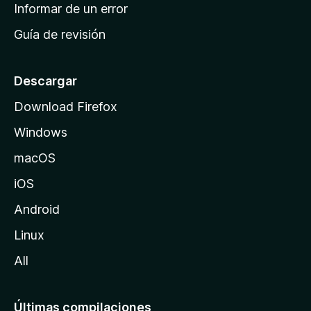
n
Informar de un error
i
Guía de revisión
c
i
o
Descargar
d
Download Firefox
e
Windows
M
o
macOS
z
iOS
i
l
Android
l
Linux
a
All
Últimas compilaciones