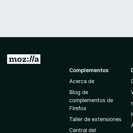
I
r
Complementos
a
Acerca de
l
a
Blog de
p
complementos de
á
Firefox
g
Taller de extensiones
i
n
Central del