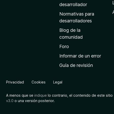
a
desarrollador
d
Normativas para
e
desarrolladores
i
Blog de la
n
comunidad
i
c
Foro
i
Informar de un error
o
Guía de revisión
d
e
M
Privacidad
Cookies
Legal
o
z
A menos que se
indique
lo contrario, el contenido de este sitio 
i
v3.0
o una versión posterior.
l