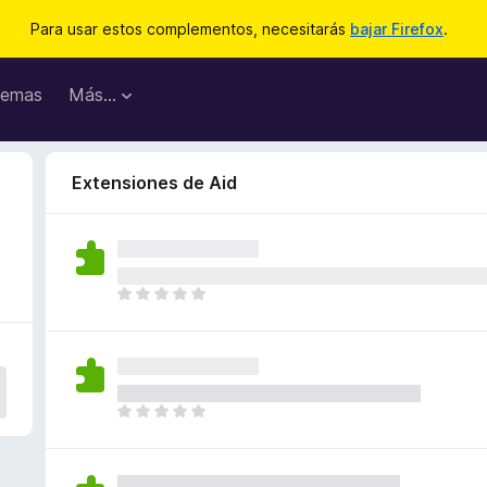
Para usar estos complementos, necesitarás
bajar Firefox
.
emas
Más...
Extensiones de Aid
T
o
d
a
v
í
T
a
o
n
d
o
a