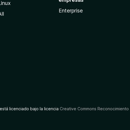
Linux
Enterprise
All
está licenciado bajo la licencia
Creative Commons Reconocimiento C