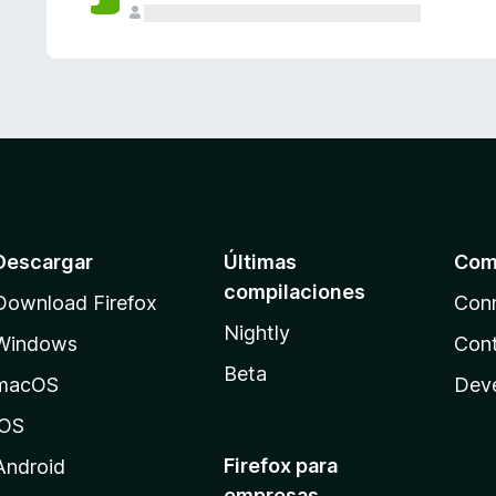
Descargar
Últimas
Com
compilaciones
Download Firefox
Con
Nightly
Windows
Cont
Beta
macOS
Dev
iOS
Firefox para
Android
empresas