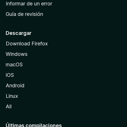
n
Informar de un error
i
Guía de revisión
c
i
o
Descargar
d
Download Firefox
e
Windows
M
o
macOS
z
iOS
i
l
Android
l
Linux
a
All
Últimas compilaciones