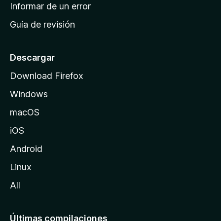
n
Informar de un error
i
Guía de revisión
c
i
o
Descargar
d
Download Firefox
e
Windows
M
o
macOS
z
iOS
i
l
Android
l
Linux
a
All
Últimas compilaciones