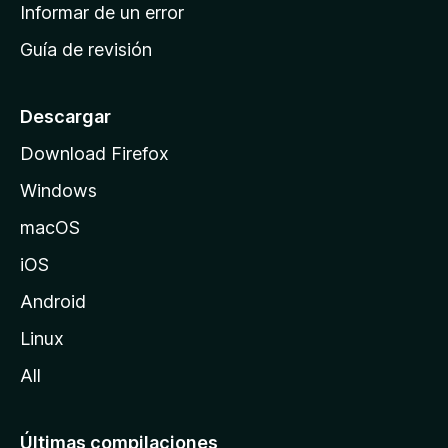
n
Informar de un error
i
Guía de revisión
c
i
o
Descargar
d
Download Firefox
e
Windows
M
o
macOS
z
iOS
i
l
Android
l
Linux
a
All
Últimas compilaciones