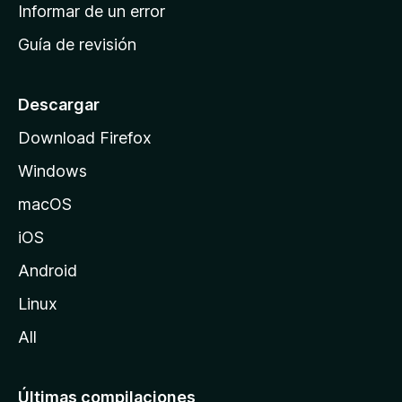
n
Informar de un error
i
Guía de revisión
c
i
o
Descargar
d
Download Firefox
e
Windows
M
o
macOS
z
iOS
i
l
Android
l
Linux
a
All
Últimas compilaciones