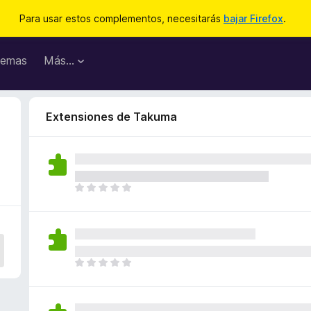
Para usar estos complementos, necesitarás
bajar Firefox
.
emas
Más...
Extensiones de Takuma
T
o
d
a
v
í
T
a
o
n
d
o
a