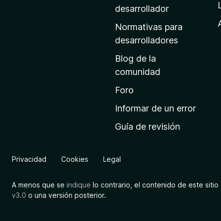
a
desarrollador
d
Normativas para
e
desarrolladores
i
Blog de la
n
comunidad
i
c
Foro
i
Informar de un error
o
Guía de revisión
d
e
M
Privacidad
Cookies
Legal
o
z
A menos que se
indique
lo contrario, el contenido de este sitio 
i
v3.0
o una versión posterior.
l