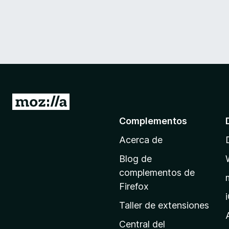
I
r
Complementos
a
Acerca de
l
a
Blog de
p
complementos de
á
Firefox
g
Taller de extensiones
i
n
Central del