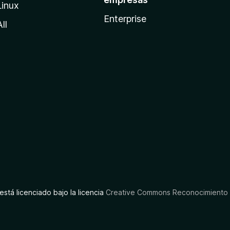
Linux
Enterprise
All
está licenciado bajo la licencia
Creative Commons Reconocimiento C