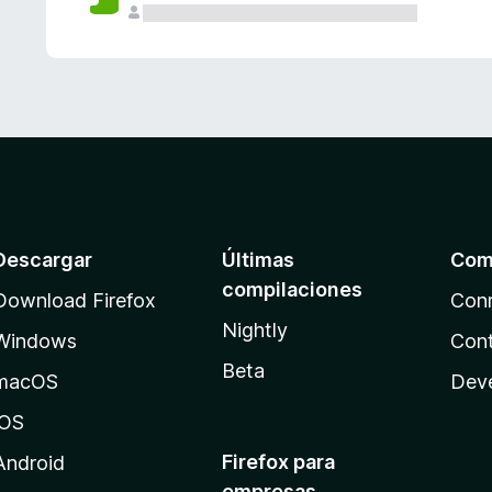
Descargar
Últimas
Com
compilaciones
Download Firefox
Con
Nightly
Windows
Cont
Beta
macOS
Dev
iOS
Firefox para
Android
empresas