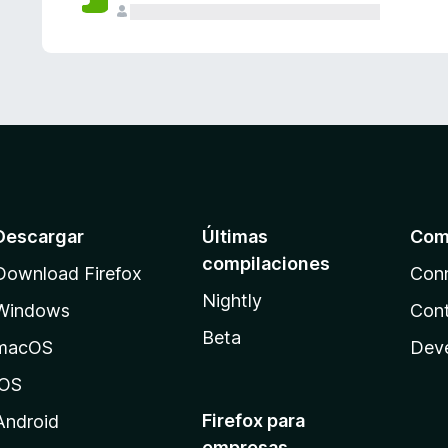
Descargar
Últimas
Com
compilaciones
Download Firefox
Con
Nightly
Windows
Cont
Beta
macOS
Dev
iOS
Firefox para
Android
empresas