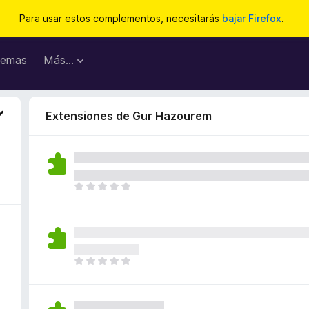
Para usar estos complementos, necesitarás
bajar Firefox
.
emas
Más...
Extensiones de Gur Hazourem
T
o
d
a
v
í
T
a
o
n
d
o
a