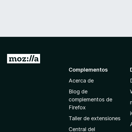
I
r
Complementos
a
Acerca de
l
a
Blog de
p
complementos de
á
Firefox
g
Taller de extensiones
i
n
Central del