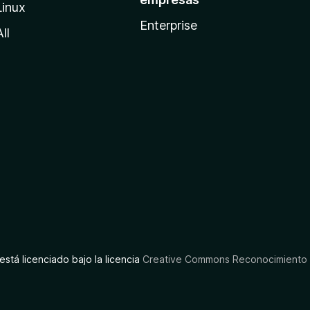
Linux
Enterprise
All
está licenciado bajo la licencia
Creative Commons Reconocimiento C