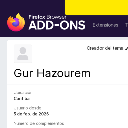
B
u
Extensiones
T
s
c
a
Creador del tema
d
o
r
Gur Hazourem
d
e
c
o
Ubicación
m
Curitiba
p
Usuario desde
l
5 de feb. de 2026
e
Número de complementos
m