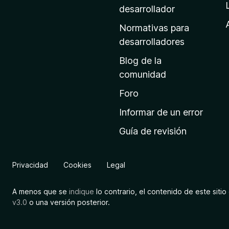
a
desarrollador
d
Normativas para
e
desarrolladores
i
Blog de la
n
comunidad
i
c
Foro
i
Informar de un error
o
Guía de revisión
d
e
M
Privacidad
Cookies
Legal
o
z
A menos que se
indique
lo contrario, el contenido de este sitio 
i
v3.0
o una versión posterior.
l