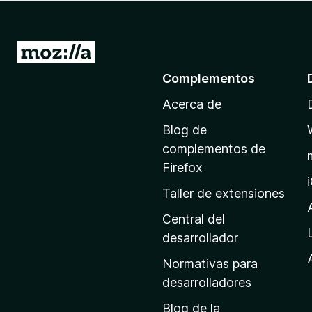
e
n
t
I
o
r
Complementos
s
a
p
Acerca de
l
a
a
r
Blog de
p
a
complementos de
F
á
Firefox
i
g
Taller de extensiones
r
i
e
n
Central del
f
a
desarrollador
o
d
x
Normativas para
e
desarrolladores
i
Blog de la