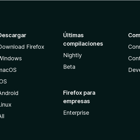
Descargar
Últimas
Com
compilaciones
Download Firefox
Con
Nightly
Windows
Cont
Beta
macOS
Dev
iOS
Firefox para
Android
empresas
Linux
Enterprise
All