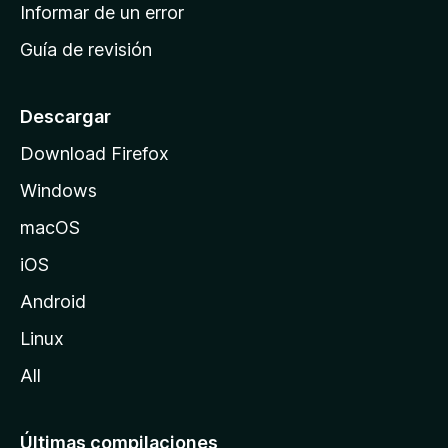
n
Informar de un error
i
Guía de revisión
c
i
o
Descargar
d
Download Firefox
e
Windows
M
o
macOS
z
iOS
i
l
Android
l
Linux
a
All
Últimas compilaciones