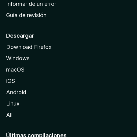
n
Informar de un error
i
Guía de revisión
c
i
o
Descargar
d
Download Firefox
e
Windows
M
o
macOS
z
iOS
i
l
Android
l
Linux
a
All
Últimas compilaciones