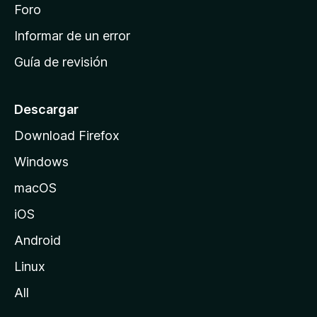
i
Foro
s
n
Informar de un error
i
Guía de revisión
c
i
o
Descargar
d
Download Firefox
e
Windows
M
o
macOS
z
iOS
i
l
Android
l
Linux
a
All