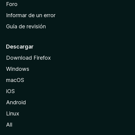
i
Foro
s
n
Informar de un error
i
Guía de revisión
c
i
o
Descargar
d
Download Firefox
e
Windows
M
o
macOS
z
iOS
i
l
Android
l
Linux
a
All