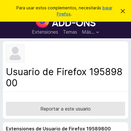
B
Conectarse
Para usar estos complementos, necesitarás
bajar
I
u
Firefox
.
g
B
s
n
u
o
c
r
s
Extensiones
Temas
Más...
a
a
c
r
r
e
a
s
d
t
e
o
a
r
v
Usuario de Firefox 195898
i
d
s
00
e
o
c
o
m
p
Reportar a este usuario
l
e
Extensiones de Usuario de Firefox 19589800
m