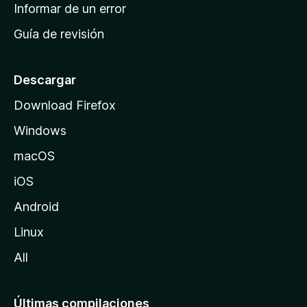
n
Informar de un error
i
Guía de revisión
c
i
o
Descargar
d
Download Firefox
e
Windows
M
o
macOS
z
iOS
i
l
Android
l
Linux
a
All
Últimas compilaciones